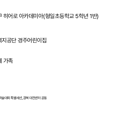
구 히어로 아카데미아(형일초등학교 5학년 1반)
복지공단 경주어린이집
네 가족
술대회 특별세션_경북 대전센터 공동